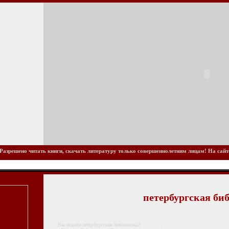
Разрешено читать книги, скачать литературу только совершеннолетним лицам! На сайте 
петербургская би
Вы искали петербургская библиотека?