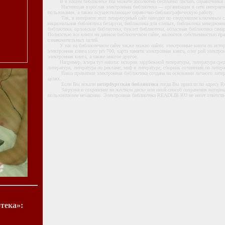
В в нашей библиотеке Вы можете абсолютно бесплатно листать справочники в
Настоящая взрослая электронная библиотека — организация в сети интернете,
пользования, а также осуществляющее справочно-библиографическую работу.
Так, в интернете этот литературный сайт находят по следующим ключевым слов
национальная библиотека беларуси, библиотека для слепых, библиотека менеджмента
библиотека, орловская библиотека, буклет библиотеки, областная библиотека сама
Полностью все книги на данном библиотечном сайте, являются собственностью пр
ознакомительных целей.
У нас на библиотечном сайте также можно найти: электронные книги по истори
электронная книга sony prs 700, карта памяти электронная книга, олег рой электро
электронная книга, а также многое другое.
Например, вчера тут нашли: история зарубежной литературы, литература средне
литература, литература по рекламе, миф в литературе, сборник сочинений по литера
Наша приватная электронная библиотека создана на основании личного литера
целях.
Если Вы искали
петербургская библиотека
тогда Вы пришли по адресу Rea
Загрузка и сохранение на жестком диске или иной способ сохранения материа
пользователем незаконно. Электронная библиотека READLIB.RU не несет ответстве
тека»: