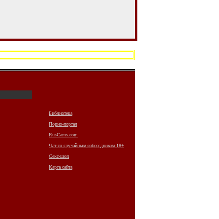
Библиотека
Порно-портал
RusCams.com
Чат со случайным собеседником 18+
Секс-шоп
Карта сайта