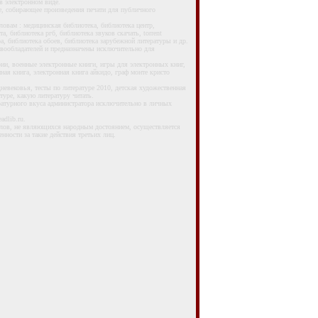
 электронном виде.
 собирающее произведения печати для публичного
ам : медицинская библиотека, библиотека центр,
, библиотека ргб, библиотека звуков скачать, torrent
ра, библиотека обоев, библиотека зарубежной литературы и др.
авообладателей и предназначены исключительно для
и, военные электронные книги, игры для электронных книг,
нная книга, электронная книга айкидо, граф монте кристо
вековья, тесты по литературе 2010, детская художественная
туре, какую литературу читать.
турного вкуса администратора исключительно в личных
dlib.ru.
лов, не являющихся народным достоянием, осуществляется
нности за такие действия третьих лиц.