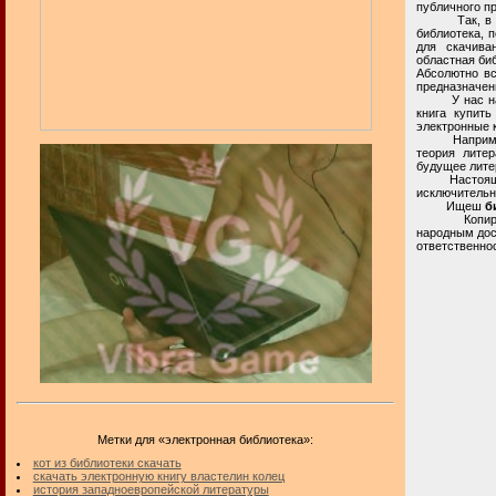
публичного п
Так, в прос
библиотека, п
для скачиван
областная би
Абсолютно вс
предназначен
У нас на при
книга купить
электронные к
Например, вч
теория литер
будущее лите
Настоящая ча
исключительн
Ищеш
б
Копирование
народным дос
ответственнос
Метки для «электронная библиотека»:
кот из библиотеки скачать
скачать электронную книгу властелин колец
история западноевропейской литературы