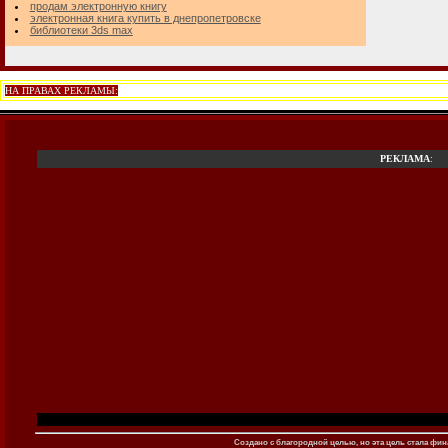
продам электронную книгу
электронная книга купить в днепропетровске
библиотеки 3ds max
НА ПРАВАХ РЕКЛАМЫ:
РЕКЛАМА
:
Создано c благородной целью, но эта цель стала фина