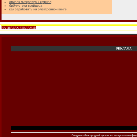
список литературы журнал
библиотека трейдера
как заработать на электронной книге
НА ПРАВАХ РЕКЛАМЫ:
РЕКЛАМА
:
Создано c благородной целью, но эта цель стала фина