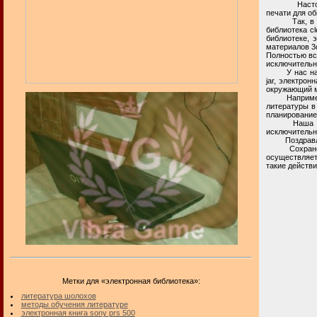
Настоящая в
печати для о
Так, в прост
библиотека cl
библиотеке, 
материалов 3d
Полностью вс
исключительн
У нас на час
jar, электрон
окружающий ми
Например, се
литературы в 
планирование
Наша приват
исключительн
Поздравля
Сохранение 
осуществляет
такие действи
Метки для «электронная библиотека»:
литература шолохов
методы обучения литературе
электронная книга sony prs 500