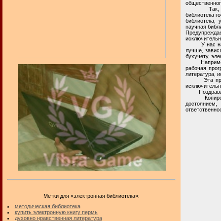
общественног
Так, в сети
библиотека го
библиотека, 
научная библи
Предупрежда
исключительн
У нас на биб
лучше, зависл
бухучету, эле
Например, не
рабочая прог
литература, и
Эта приватн
исключительн
Поздравля
Копирование
достоянием,
ответственнос
Метки для «электронная библиотека»:
методическая библиотека
купить электронную книгу пермь
духовно нравственная литература