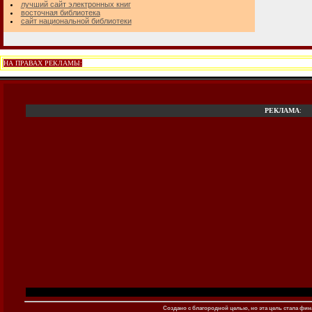
лучший сайт электронных книг
восточная библиотека
сайт национальной библиотеки
НА ПРАВАХ РЕКЛАМЫ:
РЕКЛАМА
:
Создано c благородной целью, но эта цель стала фина