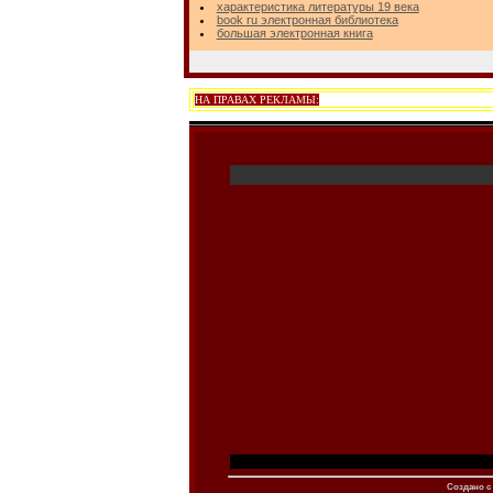
характеристика литературы 19 века
book ru электронная библиотека
большая электронная книга
НА ПРАВАХ РЕКЛАМЫ:
Создано c 