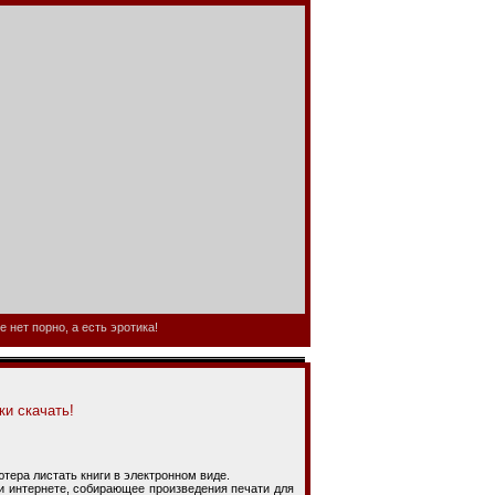
 нет порно, а есть эротика!
ки скачать!
ра листать книги в электронном виде.
интернете, собирающее произведения печати для