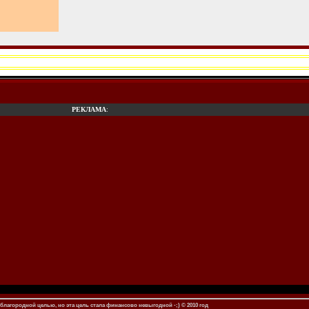
РЕКЛАМА
:
благородной целью, но эта цель стала финансово невыгодной -;) © 2010 год