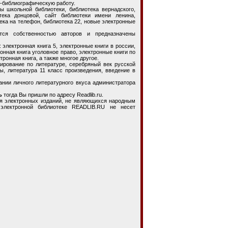
-библиографическую работу.
ольной библиотеки, библиотека вернадского,
тека донцовой, сайт библиотеки имени ленина,
тека на телефон, библиотека 22, новые электронные
тся собственностью авторов и предназначены
ектронная книга 5, электронные книги в россии,
онная книга уголовное право, электронные книги по
ронная книга, а также многое другое.
ование по литературе, серебряный век русской
ы, литература 11 класс произведения, введение в
и личного литературного вкуса администратора
ь
тогда Вы пришли по адресу Readlib.ru.
электронных изданий, не являющихся народным
 электронной библиотеке READLIB.RU не несет