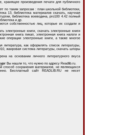
хранящее произведения печати для публичного
 по таким запросам : план школьной библиотеки,
тека 13, библиотека материалов скачать, научная
тургии, библиотека воеводина, pro100 4.42 полный
блиотека и др.
яются собственностью лиц, которые их создали и
 электронные книги, скачать электронные книги
ктронная книга пикап, электронная книга налоги и
кие операции электронные книги, а также многое
литература, как оформлять список литературы,
010, жанровая система литературы, скачать шпоры
на основании личного литературного вкуса
бург
Вы нашли то, что нужно по адресу Readlib.ru.
способ сохранения материалов, не являющихся
конно. Бесплатный сайт READLIB.RU не несет