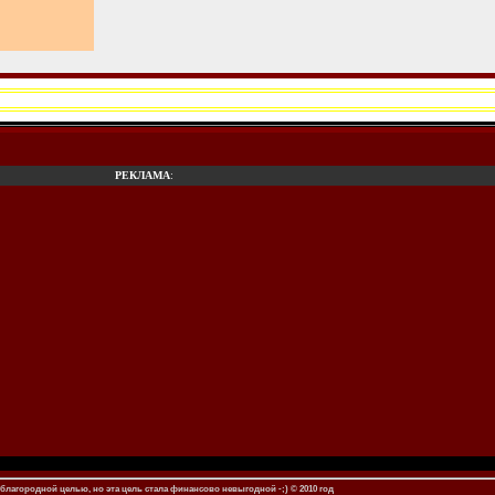
РЕКЛАМА
:
благородной целью, но эта цель стала финансово невыгодной -;) © 2010 год