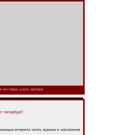
 нет порно, а есть эротика!
т петербург!
омощью интернета читать журналы в электронном