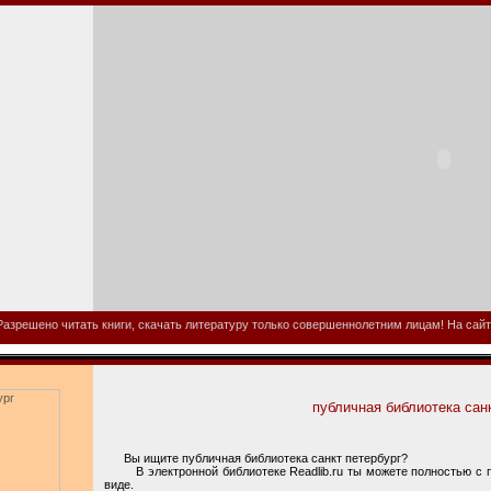
азрешено читать книги, скачать литературу только совершеннолетним лицам! На сайте
публичная библиотека санк
Вы ищите публичная библиотека санкт петербург?
В электронной библиотеке Readlib.ru ты можете полностью с п
виде.