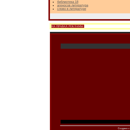
библиотека 18
агеносов литература
слово в литературе
НА ПРАВАХ РЕКЛАМЫ:
Создано c 