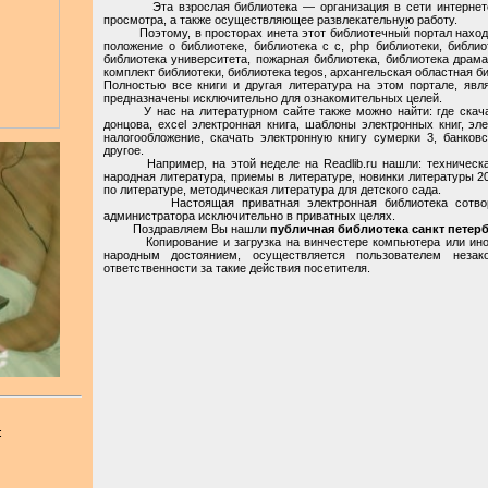
Эта взрослая библиотека — организация в сети интернете, 
просмотра, а также осуществляющее развлекательную работу.
Поэтому, в просторах инета этот библиотечный портал находят
положение о библиотеке, библиотека c c, php библиотеки, библио
библиотека университета, пожарная библиотека, библиотека драма
комплект библиотеки, библиотека tegos, архангельская областная би
Полностью все книги и другая литература на этом портале, явл
предназначены исключительно для ознакомительных целей.
У нас на литературном сайте также можно найти: где скачать
донцова, excel электронная книга, шаблоны электронных книг, эле
налогообложение, скачать электронную книгу сумерки 3, банковс
другое.
Например, на этой неделе на Readlib.ru нашли: техническая 
народная литература, приемы в литературе, новинки литературы 2
по литературе, методическая литература для детского сада.
Настоящая приватная электронная библиотека сотворена 
администратора исключительно в приватных целях.
Поздравляем Вы нашли
публичная библиотека санкт петер
Копирование и загрузка на винчестере компьютера или иной 
народным достоянием, осуществляется пользователем неза
ответственности за такие действия посетителя.
: