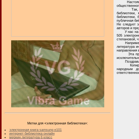
Настоящая в
общественног
Так, в сети
библиотеки,
библиотеки, 
публичная биб
Не следует з
авторов и пр
У нас на биб
505 электрон
степановой, ч
Например, вч
литература и
направления в
Эта приватн
исключительн
Поздравля
Копирование
народным до
ответственнос
Метки для «электронная библиотека»:
электронная книга samsung e101
интернет библиотека онлайн
меркин литература 6 класс