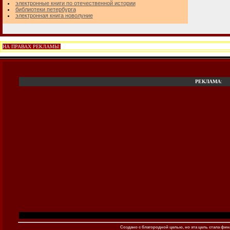
электронные книги по отечественной истории
библиотеки петербурга
электронная книга новолуние
НА ПРАВАХ РЕКЛАМЫ:
РЕКЛАМА
:
Создано c благородной целью, но эта цель стала фина