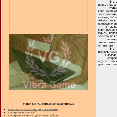
Эта электро
просмотра, а
Поэтому, в 
книг, библио
электромонте
самара, библи
Абсолютно вс
предназначен
У нас на час
книги лучше, 
курить, прис
электронная б
Например, не
этапы развит
литература.
Эта частная
исключительн
Поздравля
Сохранение 
осуществляе
действия трет
Метки для «электронная библиотека»:
история русской литературы скачать
электронная книга v3
электронные книги однополая любовь