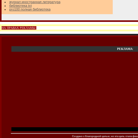
журнал иностранная литература
библиотека txt
pro100 полная библиотека
НА ПРАВАХ РЕКЛАМЫ:
РЕКЛАМА
:
Создано c благородной целью, но эта цель стала фина