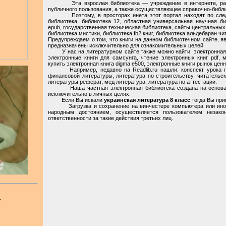
Эта взрослая библиотека — учреждение в интернете, расп
публичного пользования, а также осуществляющее справочно-библ
Поэтому, в просторах инета этот портал находят по следу
библиотека, библиотека 12, областная универсальная научная би
epub, государственная техническая библиотека, сайты центральных
библиотека мистики, библиотека fb2 книг, библиотека альдебаран чит
Предупреждаем о том, что книги на данном библиотечном сайте, я
предназначены исключительно для ознакомительных целей.
У нас на литературном сайте также можно найти: электронная кн
электронные книги для самсунга, чтение электронных книг pdf, м
купить электронная книга digma e500, электронные книги рынок ценн
Например, недавно на Readlib.ru нашли: конспект урока по 
финансовой литературы, литература по строительству, читательск
литературы реферат, мед литература, литература по аттестации.
Наша частная электронная библиотека создана на основании
исключительно в личных целях.
Если Вы искали
украинская литература 8 класс
тогда Вы приш
Загрузка и сохранение на винчестере компьютера или иной 
народным достоянием, осуществляется пользователем незак
ответственности за такие действия третьих лиц.
: