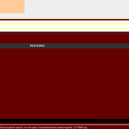
РЕКЛАМА
:
благородной целью, но эта цель стала финансово невыгодной -;) © 2010 год