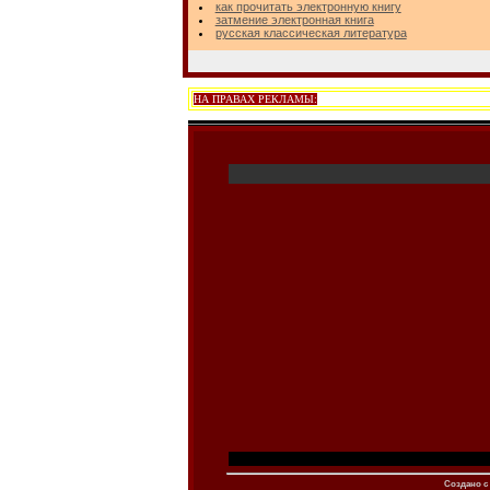
как прочитать электронную книгу
затмение электронная книга
русская классическая литература
НА ПРАВАХ РЕКЛАМЫ:
Создано c 