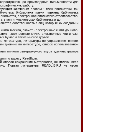
ростроняющее произведения письменности для
иографическую работу.
ющим ключевым словам : план библиотеки, fb2
блиотека, библиотека имени пушкина, библиотека
 библиотек, электронная библиотека строительство,
ать книги, ульяновская библиотека и др.
вляются собственностью лиц, которые их создали и
ига москва, скачать электронные книги донцова,
аркет электронные книги, электронные книги уаз,
ых бумаг, а также многое другое.
литературе, литература по управлению, список
ий дневник по литературе, список использованной
 личного литературного вкуса администратора
ли по адресу Readlib.ru.
способ сохранения материалов, не являющихся
онно. Портал литературы READLIB.RU не несет