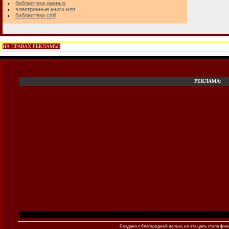
библиотека данных
электронные книги нлп
библиотеки спб
НА ПРАВАХ РЕКЛАМЫ:
РЕКЛАМА
:
Создано c благородной целью, но эта цель стала фина