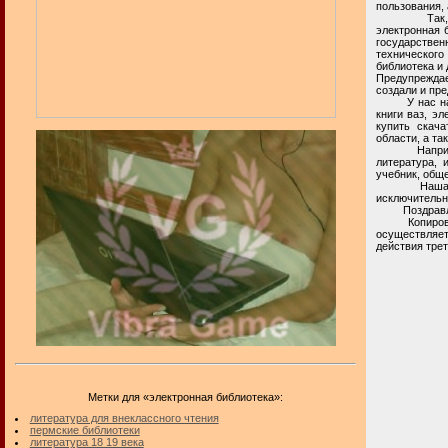
пользования,
Так, в прос
электронная 
государстве
технического
библиотека и 
Предупреждае
создали и пр
У нас на при
книги ваз, э
купить скача
области, а та
Например, н
литература, 
учебник, общ
Наша частна
исключительн
Поздравля
Копирование
осуществляе
действия трет
Метки для «электронная библиотека»:
литература для внеклассного чтения
пермские библиотеки
литература 18 19 века