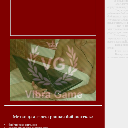
В библиотеке В
Эта электронная
осуществляющее 
Так, в простор
работники библио
библиотека пере
Не следует забы
исключительно д
У нас на приват
электронные книг
ридеры для чтени
Например, недав
украинском языке
использованной 
Наша приватная 
целях.
Если Вы ис
Копирование на
пользователем н
Метки для «электронная библиотека»:
библиотека фильмов
электронная библиотека вуза