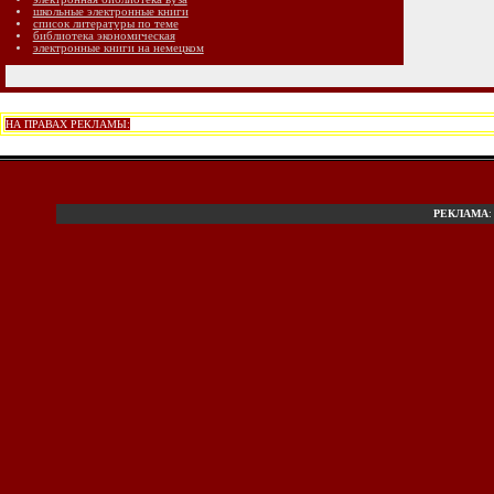
школьные электронные книги
список литературы по теме
библиотека экономическая
электронные книги на немецком
НА ПРАВАХ РЕКЛАМЫ:
РЕКЛАМА
: