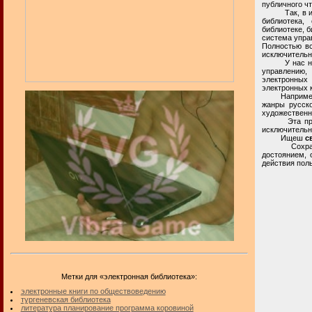
публичного ч
Так, в интер
библиотека,
библиотеке, б
система управ
Полностью вс
исключительн
У нас на биб
управлению,
электронных 
электронных к
Например, на
жанры русско
художественно
Эта приватн
исключительн
Ищеш
с
Сохранение 
достоянием, 
действия пол
Метки для «электронная библиотека»:
электронные книги по обществоведению
тургеневская библиотека
литература планирование программа коровиной