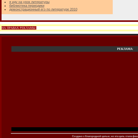
я иду на урок литературы
библиотека периодики
демонстрационный егэ по литературе 2010
НА ПРАВАХ РЕКЛАМЫ:
РЕКЛАМА
:
Создано c благородной целью, но эта цель стала фина