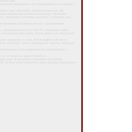
ронном виде.
зведения письменности для общественного пользования, а
отек, серия библиотека, библиотека фильмов, php
йская национальная библиотека петербург, библиотеки
иг, электронная библиотека энергетика, библиотека ссср,
собственностью уважаемых авторов и предназначены
 электронная книга onyx boox 60, электронные книги
, электронная книга орсио, скачать файлы для электронной
мма литература 11 класс, библиографический список
ие по литературе, список литературы по туризму, литература
итературного вкуса администратора исключительно в
то, что нужно по адресу Readlib.ru.
ных книг, не являющихся народным достоянием,
U не несет ответственности за такие действия пользователя.