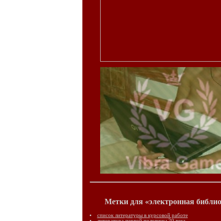
Метки для «электронная библио
список литературы в курсовой работе
литература первой половины 20 века