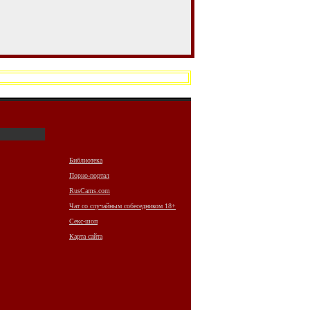
Библиотека
Порно-портал
RusCams.com
Чат со случайным собеседником 18+
Секс-шоп
Карта сайта