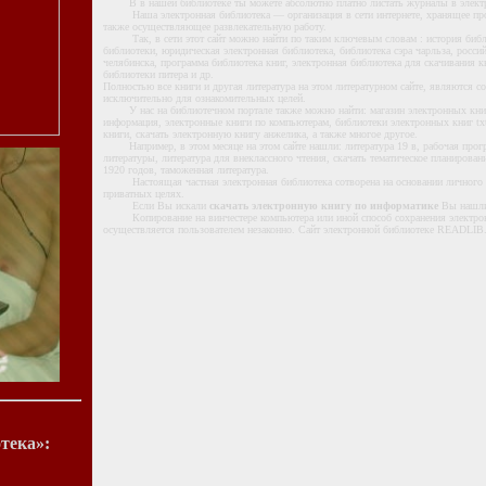
В в нашей библиотеке ты можете абсолютно платно листать журналы в элект
Наша электронная библиотека — организация в сети интернете, хранящее прои
также осуществляющее развлекательную работу.
Так, в сети этот сайт можно найти по таким ключевым словам : история библи
библиотеки, юридическая электронная библиотека, библиотека сэра чарльза, росси
челябинска, программа библиотека книг, электронная библиотека для скачивания кн
библиотеки питера и др.
Полностью все книги и другая литература на этом литературном сайте, являются 
исключительно для ознакомительных целей.
У нас на библиотечном портале также можно найти: магазин электронных книг,
информация, электронные книги по компьютерам, библиотеки электронных книг txt
книги, скачать электронную книгу анжелика, а также многое другое.
Например, в этом месяце на этом сайте нашли: литература 19 в, рабочая програ
литературы, литература для внеклассного чтения, скачать тематическое планирован
1920 годов, таможенная литература.
Настоящая частная электронная библиотека сотворена на основании личного л
приватных целях.
Если Вы искали
скачать электронную книгу по информатике
Вы нашли 
Копирование на винчестере компьютера или иной способ сохранения электрон
осуществляется пользователем незаконно. Сайт электронной библиотеке READLIB.R
тека»: