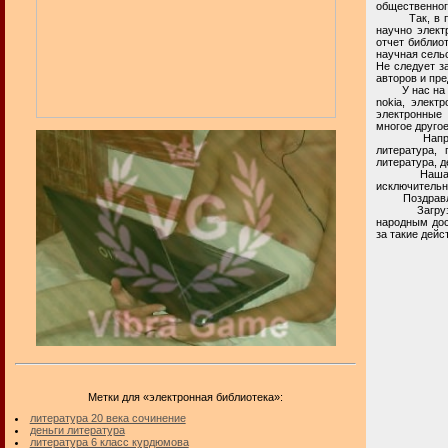
общественног
Так, в прост
научно элект
отчет библиот
научная сель
Не следует з
авторов и пр
У нас на час
nokia, элект
электронные 
многое другое
Например, н
литература,
литература, д
Наша частна
исключительн
Поздравля
Загрузка и 
народным дос
за такие дейс
Метки для «электронная библиотека»:
литература 20 века сочинение
деньги литература
литература 6 класс курдюмова