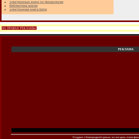
электронные книги по физиологии
библиотека магии
электронная книга benq
НА ПРАВАХ РЕКЛАМЫ:
РЕКЛАМА
:
Создано c благородной целью, но эта цель стала фина