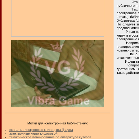
Эта электро
публичного ч
Так, в инте
электронная 
читать, библ
библиотека fb
Не следует з
предназначен
У нас на час
книгу в москв
электронные к
Например, на
планирование
новинки лите
Наша частна
исключительн
Ищеш
с
Копирование
достоянием, 
такие действи
Метки для «электронная библиотека»:
скачать электронные книги дэна брауна
электронные книги ю шиловой
тематическое планирование по литературе кутузов