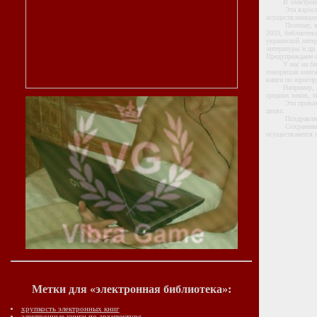
В электронной б
Эта взрослая би
осуществляющее 
Поэтому, в прос
2033, библиотека
украинской лите
литературы и др.
Предупреждаем о
У нас на библио
говорящая книга
книги по юриспру
Например, сегод
средних веков, л
Эта приватная э
целях.
Поздравляе
Сохранение на 
осуществляется 
Метки для «электронная библиотека»:
хрупкость электронных книг
электронные книги по архитектуре