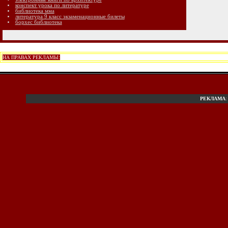
конспект урока по литературе
библиотека мма
литература 9 класс экзаменационные билеты
борхес библиотека
НА ПРАВАХ РЕКЛАМЫ:
РЕКЛАМА
: