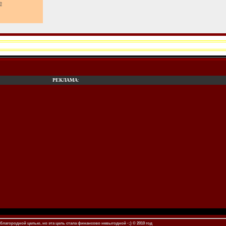
е
РЕКЛАМА
:
благородной целью, но эта цель стала финансово невыгодной -;) © 2010 год