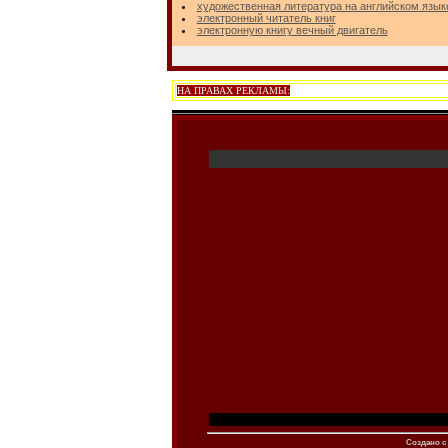
художественная литература на английском язык
электронный читатель книг
электронную книгу вечный двигатель
НА ПРАВАХ РЕКЛАМЫ:
Создано c 