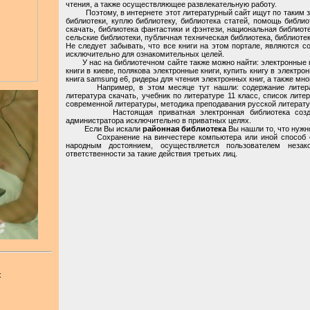
чтения, а также осуществляющее развлекательную работу.
Поэтому, в интернете этот литературный сайт ищут по таким зап
библиотеки, куплю библиотеку, библиотека статей, помощь библио
скачать, библиотека фантастики и фэнтези, национальная библиот
сельские библиотеки, публичная техническая библиотека, библиотек
Не следует забывать, что все книги на этом портале, являются 
исключительно для ознакомительных целей.
У нас на библиотечном сайте также можно найти: электронные кни
книги в киеве, полякова электронные книги, купить книгу в электро
книга samsung e6, ридеры для чтения электронных книг, а также мно
Например, в этом месяце тут нашли: содержание литерату
литература скачать, учебник по литературе 11 класс, список лит
современной литературы, методика преподавания русской литерату
Настоящая приватная электронная библиотека создана 
администратора исключительно в приватных целях.
Если Вы искали
районная библиотека
Вы нашли то, что нужно
Сохранение на винчестере компьютера или иной способ сох
народным достоянием, осуществляется пользователем неза
ответственности за такие действия третьих лиц.
: