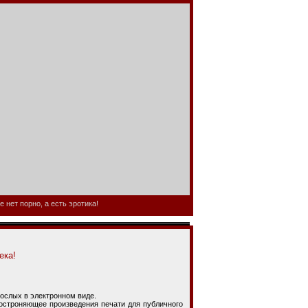
 нет порно, а есть эротика!
ека!
ослых в электронном виде.
троняющее произведения печати для публичного