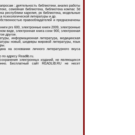
росам : деятельность библиотеки, анализ работы
теке, семейная библиотека, библиотека компас 3d
ека республики карелия, рк библиотека, модельные
а психологической литературы и др.
собственностью правообладателей и предназначены
ги prs 600, электронные книги 2009, электронные
нном виде, электронная книга сони 900, электронная
гое другое.
ры, информационная литература, медицинская
ературы новый, шедевры мировой литературы, язык
ры.
на основании личного литературного вкуса
 по адресу Readlib.ru.
ранения электронных изданий, не являющихся
конно. Бесплатный сайт READLIB.RU не несет