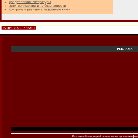
кредит список литературы
электронные книги по безопасности
контроль и ревизия электронные книги
НА ПРАВАХ РЕКЛАМЫ:
РЕКЛАМА
:
Создано c благородной целью, но эта цель стала фина