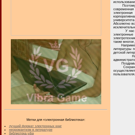
использовани
Поэтому, в с
современная 
электронная 
корпоративна
университета 
Абсолютно вс
исключительн
У нас на ча
электронные
электротехник
также многое 
Например, вч
литературы п
детской лите
Настоящая 
администрато
Поздравля
Сохранение 
осуществляет
пользователя
Метки для «электронная библиотека»:
лучший формат электронных книг
неоромантизм в литературе
библиотека уфа