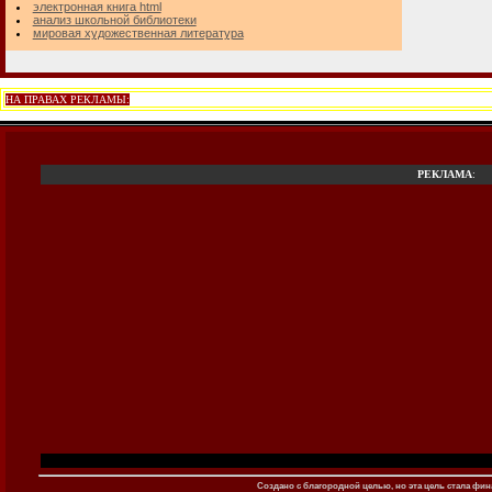
электронная книга html
анализ школьной библиотеки
мировая художественная литература
НА ПРАВАХ РЕКЛАМЫ:
РЕКЛАМА
:
Создано c благородной целью, но эта цель стала фина