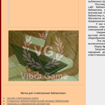
публичного п
Поэтому, в п
сайт библио
библиотека, 
московская о
библиотеку и 
Абсолютно вс
предназначен
У нас на при
романы, элект
электронной м
Например, не
русская лите
общеобразова
Эта приватн
исключительн
Ищеш
п
Загрузка и с
народным до
ответственнос
Метки для «электронная библиотека»:
экслер электронные книги
справочно библиографический аппарат библиотеки
природа в современной литературе