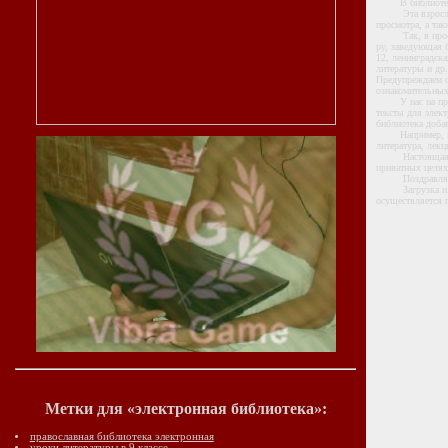
В библиотеке В
Эта взрослая э
просмотра, а та
Так, в простора
ру, заведующая б
12, ленинградска
литературы и др.
Предупреждаем о
ознакомительных
У нас на приват
тексты для элект
библиотека добав
Например, на дн
литература, лекц
Настоящая частн
приватных целях
Поздравляе
Загрузка и сохр
осуществляется 
Метки для «электронная библиотека»:
православная библиотека электронная
уроки литературы в 9 классе