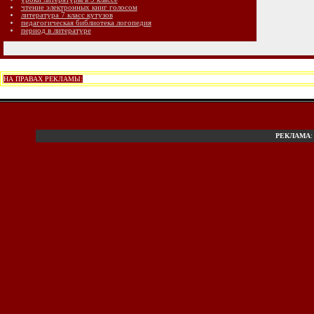
чтение электронных книг голосом
литература 7 класс кутузов
педагогическая библиотека логопедия
период в литературе
НА ПРАВАХ РЕКЛАМЫ:
РЕКЛАМА
: