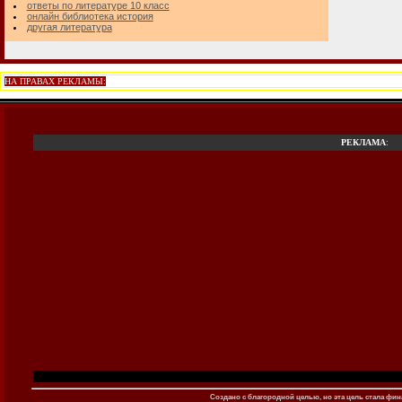
ответы по литературе 10 класс
онлайн библиотека история
другая литература
НА ПРАВАХ РЕКЛАМЫ:
РЕКЛАМА
:
Создано c благородной целью, но эта цель стала фина