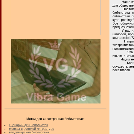
Наша взросл
для обществе
Поэтому, в и
библиотека н
библиотеки d
купе, posting 
Все сборник
предназначен
У нас на при
шиловой, прог
книга orsio b
Например, в
экстремистс
произведения
Эта частная
исключительн
Ищеш
п
Копирование
осуществляет
посетителя.
Метки для «электронная библиотека»:
сценарий день библиотек
москва в русской литературе
владимирская библиотека