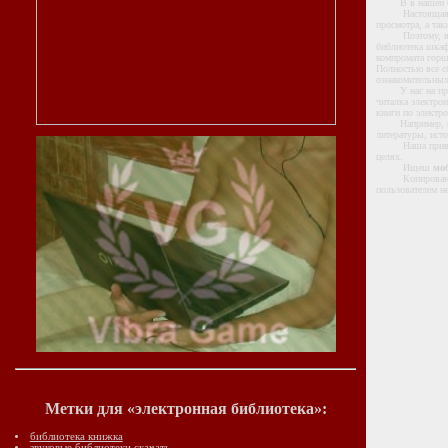
В в нашей библ
Настоящая взро
просмотра, а та
Поэтому, в прос
библиотека шкаф
компромата горшк
Полностью все с
ознакомительных
У нас на приват
читалка электро
книги по электро
Например, на дн
литературы, исто
Наша приватная
целях.
Ищеш
мо
Копирование на
пользователем н
Метки для «электронная библиотека»:
библиотека книжка
звуковые библиотеки скачать