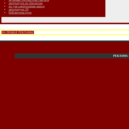
литература по биологии
пк для электронные книги
литература 20
библиотека купе
НА ПРАВАХ РЕКЛАМЫ:
РЕКЛАМА
: