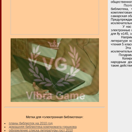
общественног
Поэтому, в 
библиотека, 
комплектован
самарская обл
Предупреждае
исключительн
У нас на пр
электронные 
для fly e145,
Например, в
литературе к
чтения 5 клас
Эта частная
исключительн
Поздравля
Копирование
народным дос
такие действи
Метки для «электронная библиотека»:
планы библиотек на 2010 год
домашняя библиотека компромата горшкова
оформление списка литературы гост 2010