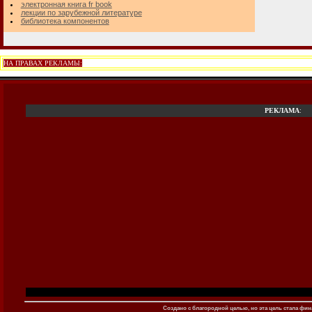
электронная книга fr book
лекции по зарубежной литературе
библиотека компонентов
НА ПРАВАХ РЕКЛАМЫ:
РЕКЛАМА
:
Создано c благородной целью, но эта цель стала фина