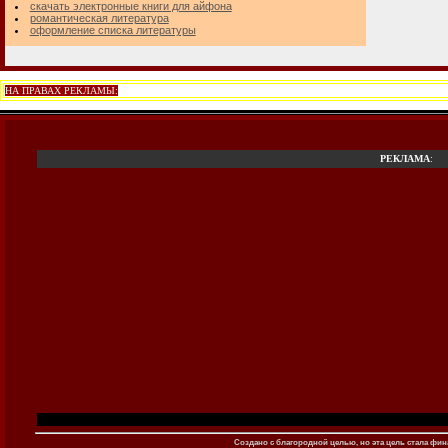
скачать электронные книги для айфона
романтическая литература
оформление списка литературы
НА ПРАВАХ РЕКЛАМЫ:
РЕКЛАМА
:
Создано c благородной целью, но эта цель стала фина