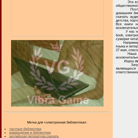
Эта взросла
общественног
Поэтому, в 
домашняя биб
скачать ауди
детства, пор
Все книги н
исключительн
У нас на час
book, электро
сумерки читат
Например, се
языка и литер
27 мая, спис
Наша частна
исключительн
Ищеш
л
Загрузка и 
являющихся 
ответственнос
Метки для «электронная библиотека»:
частные библиотеки
краеведение в библиотеке
английская литература скачать