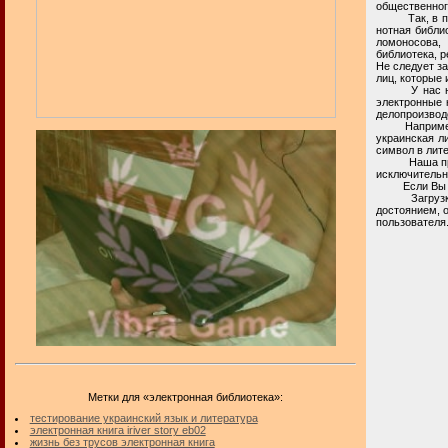
общественног
Так, в прост
нотная библио
ломоносова,
библиотека, р
Не следует за
лиц, которые
У нас на при
электронные 
делопроизводс
Например, се
украинская л
символ в лит
Наша приват
исключительн
Если Вы и
Загрузка и 
достоянием, 
пользователя
Метки для «электронная библиотека»:
тестирование украинский язык и литература
электронная книга iriver story eb02
жизнь без трусов электронная книга