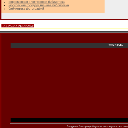
современная электронная библиотека
московская государственная библиотека
библиотека фотографий
НА ПРАВАХ РЕКЛАМЫ:
РЕКЛАМА
:
Создано c благородной целью, но эта цель стала фина