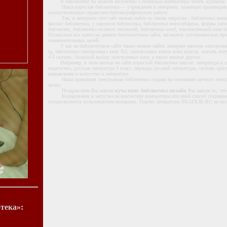
В библиотеке ты можете абсолютно с помощью компьютера читать журналы в
Наша взрослая библиотека — учреждение в интернете, хранящее произведения 
осуществляющее справочно-библиографическую работу.
Так, в интернете этот сайт можно найти по таким запросам : библиотека мошко
филиал библиотеки, у паровоза библиотека, библиотеки новосибирска, формы рабо
библиотек, библиотека великих писателей, библиотека word, перспективный план би
Полностью все книги на данном библиотечном сайте, являются собственностью пр
ознакомительных целей.
У нас на библиотечном сайте также можно найти: интернет магазин электронных
lg, библиотека электронных книг fb2, электронные книги агата кристи, скачать п
4.0 скачать, большой выбор электронных книг, а также многое другое.
Например, в этом месяце на сайте взрослой библиотеке нашли: литература в шко
педагогике, русская литература 9 класс, периоды русской литературы, скачать хре
направление в искусстве и литературе.
Наша приватная электронная библиотека создана на основании личного литера
целях.
Поздравляем Вы нашли
куча книг библиотека онлайн
Вы нашли то, что 
Копирование и загрузка на винчестере компьютера или иной способ сохранени
осуществляется пользователем незаконно. Портал литературы READLIB.RU не несет
тека»: