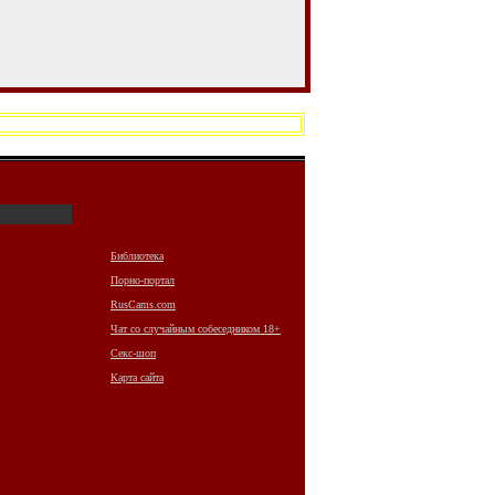
Библиотека
Порно-портал
RusCams.com
Чат со случайным собеседником 18+
Секс-шоп
Карта сайта