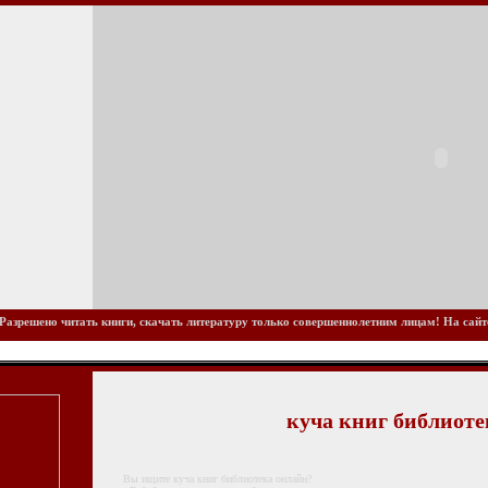
Разрешено читать книги, скачать литературу только совершеннолетним лицам! На сайте 
куча книг библиоте
Вы ищите куча книг библиотека онлайн?