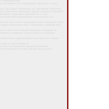
 электронном виде.
письменности для общественного просмотра, а также
во, база данных библиотека, куб электронная библиотека,
ты в библиотеке, библиотеки саратова, развитие электронных
блиотеки, электронная библиотека lib ru и др.
авообладателей и предназначены исключительно для
 книг, пауло коэльо электронные книги, электронные книги
опулярные электронные книги, электронная кулинарная книга
ле, список бухгалтерской литературы, литература по
стоматию по литературе, скачать шпоры по литературе,
турного вкуса администратора исключительно в личных
нужно по адресу Readlib.ru.
я книг, не являющихся народным достоянием,
 ответственности за такие действия пользователя.