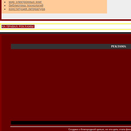
мир электронных книг
библиотека технологий
конституция литература
НА ПРАВАХ РЕКЛАМЫ:
РЕКЛАМА
:
Создано c благородной целью, но эта цель стала фина