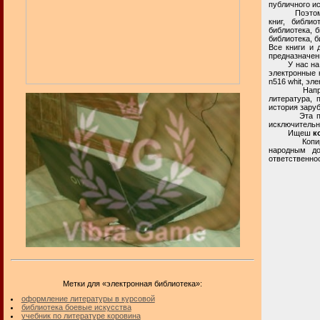
публичного и
Поэтому, в 
книг, библио
библиотека, б
библиотека, б
Все книги и 
предназначен
У нас на биб
электронные к
n516 whit, эл
Например, в
литература, 
история зару
Эта приватн
исключительн
Ищеш
к
Копирование
народным до
ответственнос
Метки для «электронная библиотека»:
оформление литературы в курсовой
библиотека боевые искусства
учебник по литературе коровина