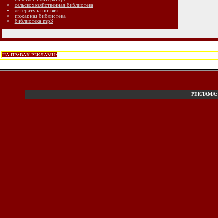
сельскохозяйственная библиотека
литература поэзия
пожарная библиотека
библиотека mp3
НА ПРАВАХ РЕКЛАМЫ:
РЕКЛАМА
: