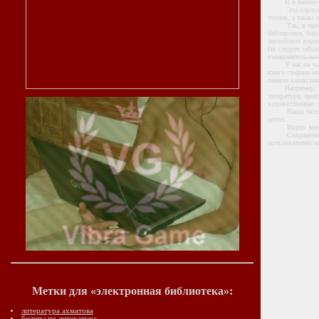
В в нашей библ
Эта взрослая эл
чтения, а также
Так, в простора
библиотеки, библ
английском языке
Не следует забы
ознакомительных
У нас на частно
книги стефани ма
памяти казахстан
Например, вчера
литература, прог
художественная л
Наша частная эл
целях.
Ищеш
эл
Сохранение на 
пользователем не
Метки для «электронная библиотека»:
литература ахматова
билеты по литературе