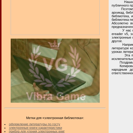
Наша взросл
публичного п
Поэтому, в п
архикад, библ
библиотека, 
библиотека пе
Абсолютно в
предназначен
У нас на час
ereader v5, 
электронные к
другое.
Например, н
литературе ко
уроках литера
Эта приватн
исключительн
Поздравля
Копирование 
народным до
ответственнос
Метки для «электронная библиотека»:
оформление литературы по госту
электронные книги характеристики
прибор для чтения электронных книг