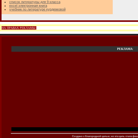
список литературы для 9 класса
excel электронная книга
учебник по литературе курдюмовой
НА ПРАВАХ РЕКЛАМЫ:
РЕКЛАМА
:
Создано c благородной целью, но эта цель стала фина