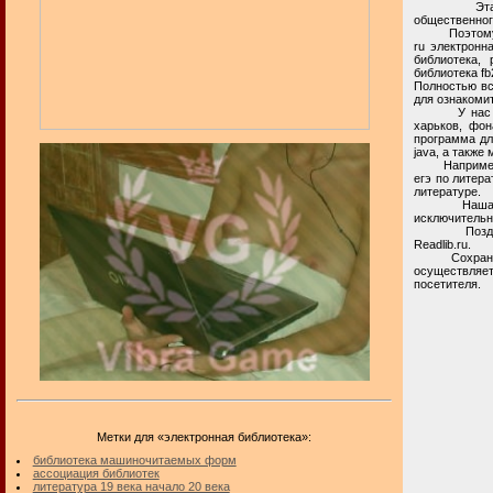
Эта электр
общественног
Поэтому, в п
ru электронн
библиотека, 
библиотека fb
Полностью вс
для ознакоми
У нас на ча
харьков, фон
программа дл
java, а также 
Например, на
егэ по литера
литературе.
Наша частна
исключительн
Поздравл
Readlib.ru.
Сохранение 
осуществляет
посетителя.
Метки для «электронная библиотека»:
библиотека машиночитаемых форм
ассоциация библиотек
литература 19 века начало 20 века