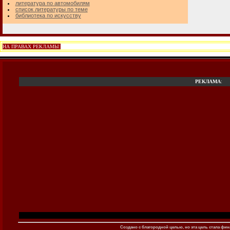
литература по автомобилям
список литературы по теме
библиотека по искусству
НА ПРАВАХ РЕКЛАМЫ:
РЕКЛАМА
:
Создано c благородной целью, но эта цель стала фина