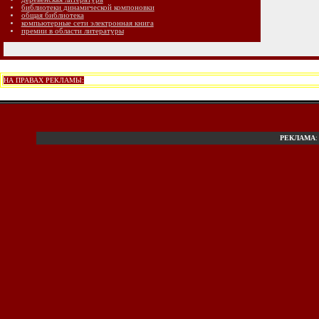
библиотеки динамической компоновки
общая библиотека
компьютерные сети электронная книга
премии в области литературы
НА ПРАВАХ РЕКЛАМЫ:
РЕКЛАМА
: