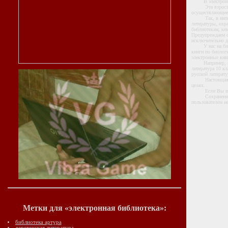
В электронной б
Эта взрослая би
осуществляющее 
Так, в интернет
литературы, охра
библиотекам, кем
Предупреждаем о
исключительно д
У нас на библио
книги по биологи
электронные книг
Например, в это
литература 10 кл
русской литерату
Настоящая частн
целях.
Если Вы ис
Сохранение на 
пользователем н
Метки для «электронная библиотека»:
библиотека артура
деревенская литература