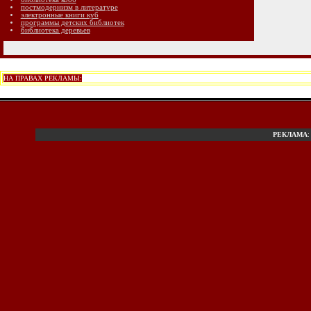
постмодернизм в литературе
электронные книги куб
программы детских библиотек
библиотека деревьев
НА ПРАВАХ РЕКЛАМЫ:
РЕКЛАМА
: