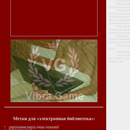
В библиотеке В
Настоящая элект
осуществляющее 
Поэтому, в инте
библиотека дома,
публичные библи
Все электронные
ознакомительных
У нас на частно
говорящая книга
политологии, тех
Например, недав
журнал литерату
литература 20 ве
Наша приватная
целях.
Ищеш
гос
Загрузка и сох
достоянием, осу
третьих лиц.
Метки для «электронная библиотека»:
электронные книги дарьи донцовой
библиотека кооб