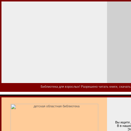
Библиотека для взрослых! Разрешено читать книги, скачать
Вы ищите де
В в нашей би
Эта электр