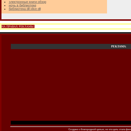
электронные книги обзор
ночь в библиотеке
библиотека dll xlive dll
НА ПРАВАХ РЕКЛАМЫ:
РЕКЛАМА
:
Создано c благородной целью, но эта цель стала фина