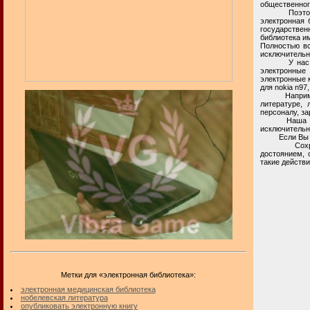
общественног
Поэтому, в 
электронная 
государствен
библиотека им
Полностью вс
исключительн
У нас на ли
электронные
электронные 
для nokia n97
Например, на
литературе, 
персоналу, з
Наша частна
исключительн
Если Вы и
Сохранение 
достоянием, 
такие действи
Метки для «электронная библиотека»:
электронная медицинская библиотека
нобелевская литература
опубликовать электронную книгу