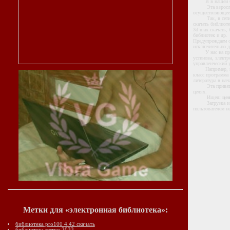
В в нашей библ
Эта взрослая би
осуществляющее 
Так, в сети это
скачать библиоте
3d max скачать, 
библиотек и др.
Предупреждаем о
исключительно д
У нас на приват
устинова, электр
управленческий у
Например, на эт
класс программа 
литература в нач
Эта приватная э
целях.
Ищеш
це
Загрузка и сохр
пользователем н
Метки для «электронная библиотека»:
библиотека pro100 4.42 скачать
библиотека метро 2033