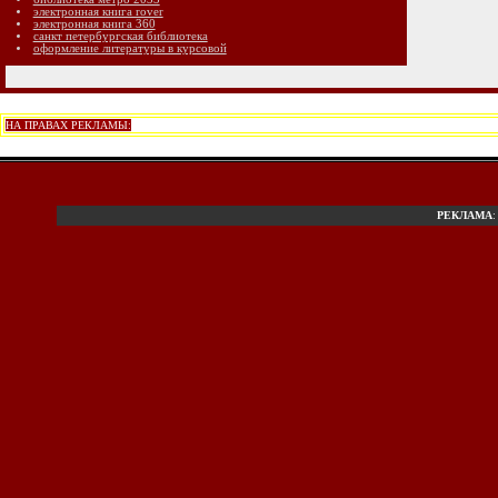
электронная книга rover
электронная книга 360
санкт петербургская библиотека
оформление литературы в курсовой
НА ПРАВАХ РЕКЛАМЫ:
РЕКЛАМА
: