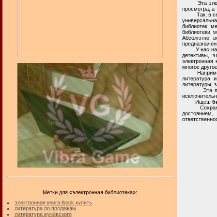
Эта электро
просмотра, а
Так, в сети 
универсальна
библиотек ме
библиотеки, w
Абсолютно в
предназначен
У нас на час
детективы, э
электронная к
многое другое
Например, в 
литература 
литературы, з
Эта приватн
исключительн
Ищеш
б
Сохранение 
достоянием,
ответственнос
Метки для «электронная библиотека»:
электронная книга lbook купить
литература по продажам
литература жуковского