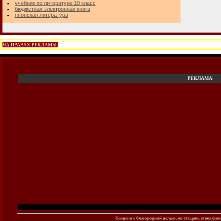
учебник по литературе 10 класс
бюджетная электронная книга
японская литература
НА ПРАВАХ РЕКЛАМЫ:
РЕКЛАМА
:
Создано c благородной целью, но эта цель стала фина