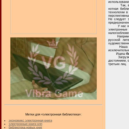
использовани
Так, в инте
нотная библи
технологии в
перспективный
Не следует з
предназначен
У нас на биб
электронные
налогообложен
Например, на
русской лит
художественн
Наша частна
исключительн
Ищеш
б
Загрузка и 
достоянием, 
третьих лиц.
Метки для «электронная библиотека»:
экономикс электронная книга
электронные книги нлп
библиотека новых книг