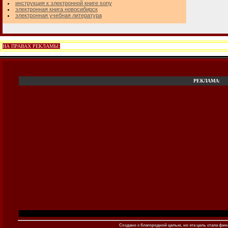
инструкция к электронной книге sony
электронная книга новосибирск
электронная учебная литература
НА ПРАВАХ РЕКЛАМЫ:
РЕКЛАМА
:
Создано c благородной целью, но эта цель стала фина