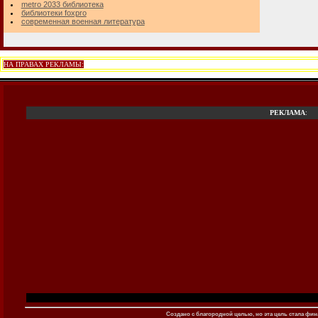
metro 2033 библиотека
библиотеки foxpro
современная военная литература
НА ПРАВАХ РЕКЛАМЫ:
РЕКЛАМА
:
Создано c благородной целью, но эта цель стала фина