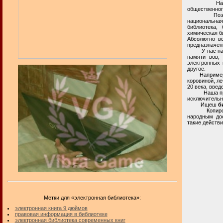
Наша взрос
общественног
Поэтому, в
национальная
библиотека, 
химическая би
Абсолютно вс
предназначен
У нас на при
памяти вов,
электронных 
другое.
Например, се
коровиной, ле
20 века, введ
Наша приват
исключительн
Ищеш
б
Копирование
народным дос
такие действи
Метки для «электронная библиотека»:
электронная книга 9 дюймов
правовая информация в библиотеке
электронная библиотека современных книг