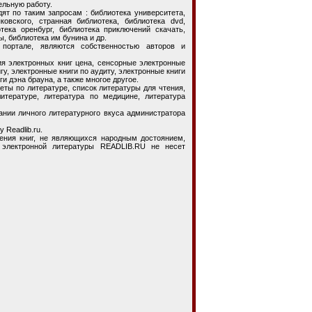
ельную работу.
по таким запросам : библиотека университета,
овского, странная библиотека, библиотека dvd,
тека оренбург, библиотека приключений скачать,
, библиотека им бунина и др.
портале, являются собственностью авторов и
электронных книг цена, сенсорные электронные
гу, электронные книги по аудиту, электронные книги
ги дэна брауна, а также многое другое.
ы по литературе, список литературы для чтения,
итературе, литература по медицине, литература
и личного литературного вкуса администратора
 Readlib.ru.
я книг, не являющихся народным достоянием,
 электронной литературы READLIB.RU не несет