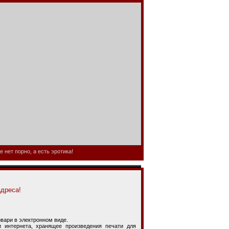
 нет порно, а есть эротика!
адреса!
ари в электронном виде.
ернета, хранящее произведения печати для