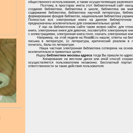
общественного использования, а также осуществляющее развлекат
Поэтому, в просторах инета этот библиотечный сайт находят 
создание библиотеки, библиотека в школе, библиотека им маяк
содержание библиотеки, библиотека научной литературы, библио
формирование фондов библиотек, национальная библиотека украины
Полностью все электронные книги на данном библиотечном 
предназначены исключительно для ознакомительных целей.
У нас на библиотечном сайте также можно найти: для чтения 
книги, электронные книги для девочек, посоветуйте электронную кни
с иллюстрациями, электронная книга rover, скачать электронные кни
Например, на этой неделе на Readlib.ru нашли: ответы на билет
письма в литературе, 1с литература, критический реализм в л
почитать, балы по литературе.
Наша частная электронная библиотека сотворена на основани
исключительно в приватных целях.
Ищеш
библиотеки москвы адреса
тогда Вы пришли по адресу
Копирование на жестком диске или иной способ сохранени
осуществляется пользователем незаконно. Бесплатный портал
ответственности за такие действия пользователя.
: