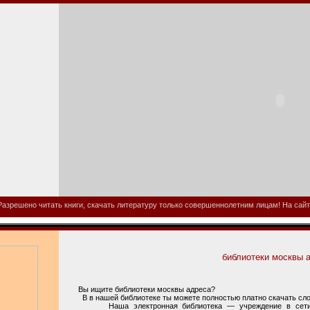
азрешено читать книги, скачать литературу только совершеннолетним лицам! На сайте
библиотеки москвы 
Вы ищите библиотеки москвы адреса?
В в нашей библиотеке ты можете полностью платно скачать слов
Наша электронная библиотека — учреждение в сети инт