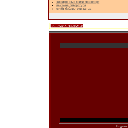
электронные книги транспорт
высокая литература
отчёт библиотеки за год
НА ПРАВАХ РЕКЛАМЫ:
Создано c 