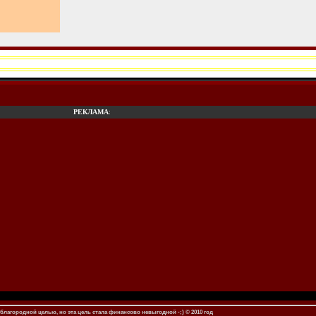
РЕКЛАМА
:
благородной целью, но эта цель стала финансово невыгодной -;) © 2010 год