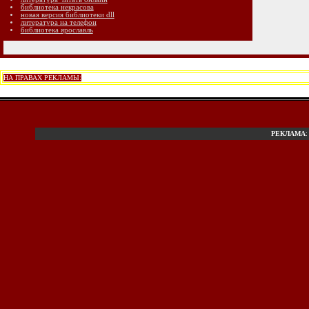
библиотека некрасова
новая версия библиотеки dll
литература на телефон
библиотека ярославль
НА ПРАВАХ РЕКЛАМЫ:
РЕКЛАМА
: