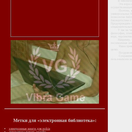
В библиотеке т
Эта взрослая б
осуществляющее 
Поэтому, в инте
универсальные би
психология библ
башкортостана и 
Предупреждаем о
ознакомительных
У нас на частно
философии, плат
виде, перспектив
Например, в это
послевоенная лит
Наша приватная 
целях.
Поздравляе
Сохранение на 
пользователем н
Метки для «электронная библиотека»:
электронные книги для nokia
литература читать онлайн