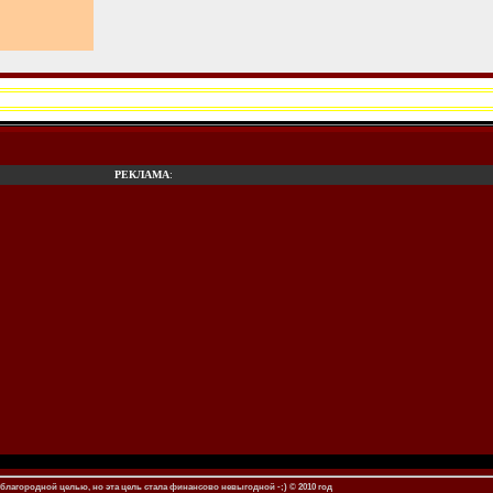
РЕКЛАМА
:
благородной целью, но эта цель стала финансово невыгодной -;) © 2010 год