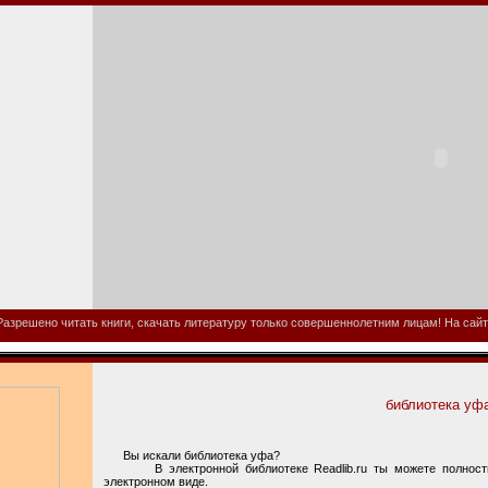
азрешено читать книги, скачать литературу только совершеннолетним лицам! На сайте
библиотека уф
Вы искали библиотека уфа?
В электронной библиотеке Readlib.ru ты можете полностью
электронном виде.