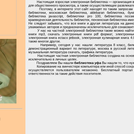
Настоящая взрослая электронная библиотека — организация в с
для общественного просмотра, а также осуществляющее развлекате
Поэтому, в интернете этот сайт находят по таким запросам : 
библиотеки, московская библиотека, aldebaran библиотека, бу
библиотека javascript, библиотеки pro 100, библиотека поэз
краеведческая деятельность библиотек, пензенская библиотека име
Не следует забывать, что все книги и другая литература на дан
уважаемых авторов и предназначены исключительно для ознакомит
У нас на частной электронной библиотеки также можно найти: 
книги mp3, скачать электронные книги pdf формат, электронны
электронная книга ectaco jetbook, электронная кулинарная книга 4.
также многое другое.
Например, сегодня у нас нашли: литература 8 класс, билеты 
демонстрационный вариант по литературе, москва в русской лите
музыкальная литература скачать, графика литература.
Настоящая частная электронная библиотека создана на основан
исключительно в личных целях.
Поздравляем Вы нашли
библиотека уфа
Вы нашли то, что нуж
Копирование на винчестере компьютера или иной способ сохран
осуществляется пользователем незаконно. Бесплатный портал
ответственности за такие действия посетителя.
: