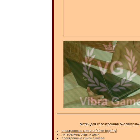
Метки для «электронная библиотека»
электронные книги crfxfnm tcgkfnyj
литература отцы и дети
электронные книги в киеве