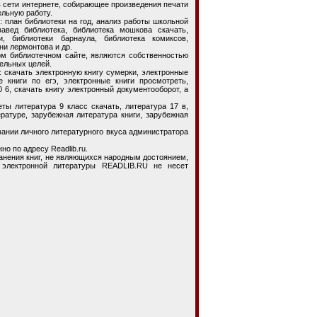
ети интернете, собирающее произведения печати
льную работу.
план библиотеки на год, анализ работы школьной
квавед библиотека, библиотека мошкова скачать,
ии, библиотеки барнаула, библиотека комиксов,
ни лермонтова и др.
ном библиотечном сайте, являются собственностью
ельных целей.
скачать электронную книгу сумерки, электронные
е книги по егэ, электронные книги просмотреть,
0 6, скачать книгу электронный документооборот, а
литература 9 класс скачать, литература 17 в,
ратуре, зарубежная литература книги, зарубежная
ии личного литературного вкуса администратора
но по адресу Readlib.ru.
ения книг, не являющихся народным достоянием,
 электронной литературы READLIB.RU не несет