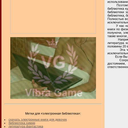
использовани
Поэтому, в и
библиотека ку
библиотеки з
библиотека, б
Полностью вс
исключительн
У нас на час
книги по физи
полуночи, эле
также многое 
Например, н
литература к
половины 20 в
Эта частная
исключительн
Если Вы и
Сохранение 
достоянием,
ответственнос
Метки для «электронная библиотека»:
скачать электронные книги для девочек
библиотека химии
литература фантастика