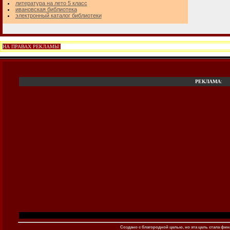
литература на лето 5 класс
ивановская библиотека
электронный каталог библиотеки
НА ПРАВАХ РЕКЛАМЫ:
РЕКЛАМА
:
Создано c благородной целью, но эта цель стала фина