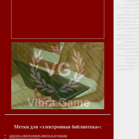
В библиотеке т
Настоящая элек
осуществляющее 
Так, в сети это
художественная 
библиотека онлай
библиотек и др.
Абсолютно все к
ознакомительных
У нас на литера
электронные книг
книг teachshop, 
Например, недав
английской литер
специализированн
Настоящая прива
приватных целях
Если Вы ис
Копирование на
осуществляется 
пользователя.
Метки для «электронная библиотека»:
скачать электронные книги и журналы
библиотеки карелии