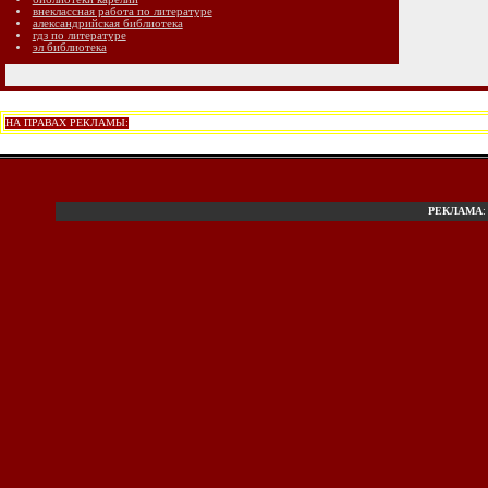
внеклассная работа по литературе
александрийская библиотека
гдз по литературе
эл библиотека
НА ПРАВАХ РЕКЛАМЫ:
РЕКЛАМА
: