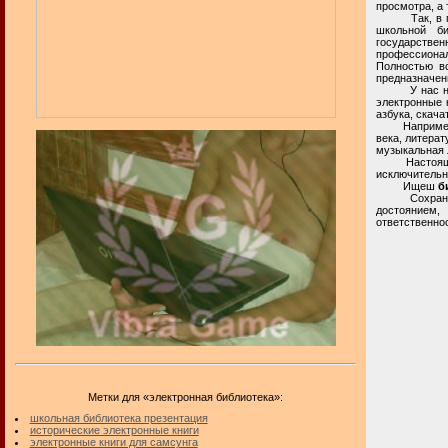
просмотра, а
Так, в прост
школьной би
государственн
профессионала
Полностью вс
предназначен
У нас на лит
электронные к
азбука, скача
Например, вч
века, литерат
музыкальная 
Настоящая ча
исключительн
Ищеш
б
Сохранение 
достоянием
ответственнос
Метки для «электронная библиотека»:
школьная библиотека презентация
исторические электронные книги
электронные книги для самсунга