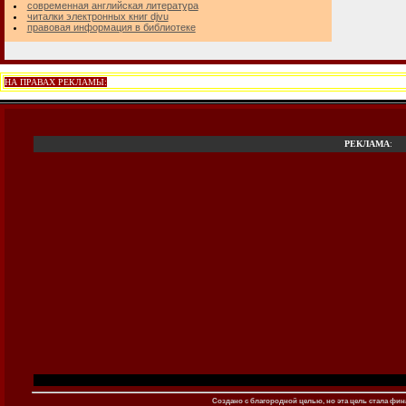
современная английская литература
читалки электронных книг djvu
правовая информация в библиотеке
НА ПРАВАХ РЕКЛАМЫ:
РЕКЛАМА
:
Создано c благородной целью, но эта цель стала фина