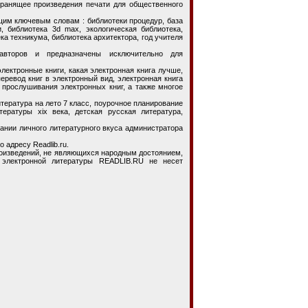
нящее произведения печати для общественного
м ключевым словам : библиотеки процедур, база
, библиотека 3d max, экологическая библиотека,
ка техникума, библиотека архитектора, год учителя
авторов и предназначены исключительно для
ктронные книги, какая электронная книга лучше,
перевод книг в электронный вид, электронная книга
 прослушивания электронных книг, а также многое
ратура на лето 7 класс, поурочное планирование
тературы xix века, детская русская литература,
ии личного литературного вкуса администратора
 адресу Readlib.ru.
изведений, не являющихся народным достоянием,
 электронной литературы READLIB.RU не несет