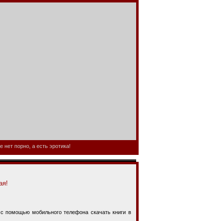
 нет порно, а есть эротика!
ая!
 помощью мобильного телефона скачать книги в