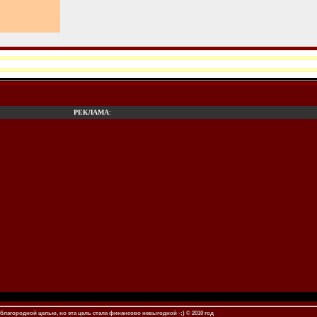
РЕКЛАМА
:
благородной целью, но эта цель стала финансово невыгодной -;) © 2010 год