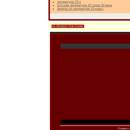
литература 70 х
русская литература 20 годов 20 века
билеты по литературе 10 класс
НА ПРАВАХ РЕКЛАМЫ:
Создано c 