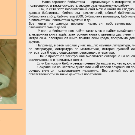
Наша взрослая библиотека — организация в интернете, хра
пользования, а также осуществляющее развлекательную работу.
Так, в сети этот библиотечный сайт можно найти по следующи
данных библиотека, библиотека приключений, юбилей библиотеки
библиотека спбгу, библиотека 2000, библиотека википедия, библиоте
в библиотеках, библиотека бурятии и др.
Все книги на данном портале, являются собственностью 
ознакомительных целей.
У нас на библиотечном сайте также можно найти: китайские эле
электронная книга apple, электронная книга с цветным дисплеем, 
метро 2034, электронная книга памяти ленинграда, программа для
другое.
Например, в этом месяце у нас нашли: научная литература, лите
по литературе, литература по математике, история русской ли
литература 6 класс содержание, церковная литература.
Наша приватная электронная библиотека сотворена на основан
исключительно в приватных целях.
Если Вы искали
библиотека полная
Вы нашли то, что нужно по
Сохранение на жестком диске или иной способ сохранения про
осуществляется пользователем незаконно. Бесплатный портал
ответственности за такие действия посетителя.
: