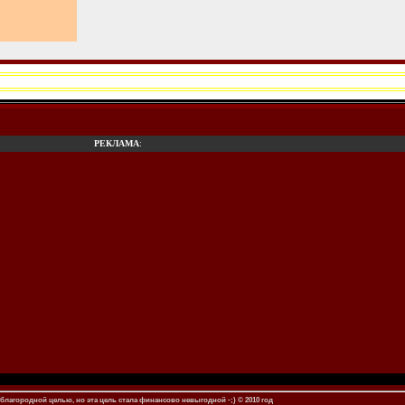
РЕКЛАМА
:
благородной целью, но эта цель стала финансово невыгодной -;) © 2010 год