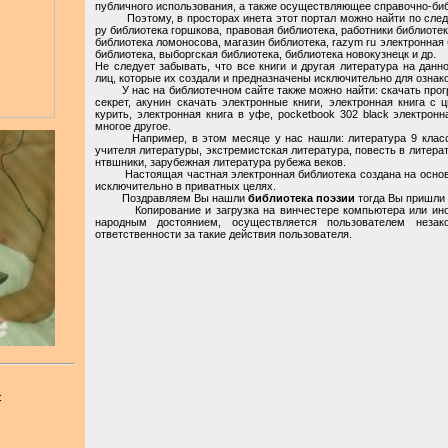
публичного использования, а также осуществляющее справочно-би
Поэтому, в просторах инета этот портал можно найти по следу
ру библиотека горшкова, правовая библиотека, работники библиотек
библиотека ломоносова, магазин библиотека, razym ru электронная
библиотека, выборгская библиотека, библиотека новокузнецк и др.
Не следует забывать, что все книги и другая литература на дан
лиц, которые их создали и предназначены исключительно для ознак
У нас на библиотечном сайте также можно найти: скачать програ
секрет, акунин скачать электронные книги, электронная книга с 
курить, электронная книга в уфе, pocketbook 302 black электронн
многое другое.
Например, в этом месяце у нас нашли: литература 9 класс ск
учителя литературы, экстремистская литература, повесть в литерат
нтвшники, зарубежная литература рубежа веков.
Настоящая частная электронная библиотека создана на основан
исключительно в приватных целях.
Поздравляем Вы нашли
библиотека поэзии
тогда Вы пришли п
Копирование и загрузка на винчестере компьютера или иной 
народным достоянием, осуществляется пользователем неза
ответственности за такие действия пользователя.
: