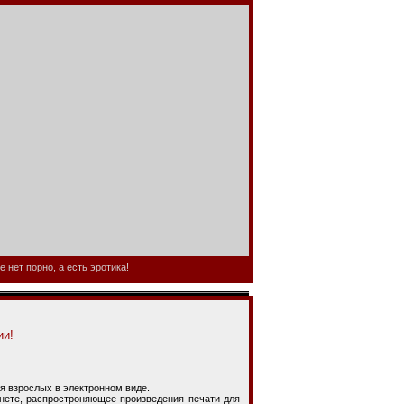
 нет порно, а есть эротика!
ии!
 взрослых в электронном виде.
е, распростроняющее произведения печати для