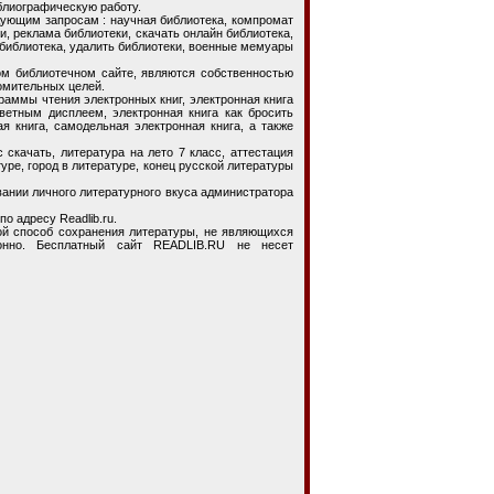
блиографическую работу.
ющим запросам : научная библиотека, компромат
и, реклама библиотеки, скачать онлайн библиотека,
 библиотека, удалить библиотеки, военные мемуары
ном библиотечном сайте, являются собственностью
омительных целей.
ммы чтения электронных книг, электронная книга
цветным дисплеем, электронная книга как бросить
ая книга, самодельная электронная книга, а также
ачать, литература на лето 7 класс, аттестация
уре, город в литературе, конец русской литературы
ии личного литературного вкуса администратора
о адресу Readlib.ru.
способ сохранения литературы, не являющихся
конно. Бесплатный сайт READLIB.RU не несет