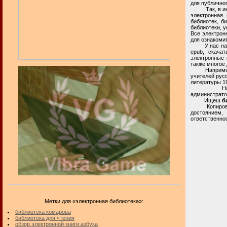
для публично
Так, в интер
электронная 
библиотек, б
библиотеки, у
Все электрон
для ознакоми
У нас на час
epub, скачат
электронные 
также многое 
Например, на
учителей русс
литературы 19
Настоящая 
администрато
Ищеш
б
Копирование
достоянием,
ответственнос
Метки для «электронная библиотека»:
библиотека комарова
библиотека для чтения
обзор электронной книги азбука