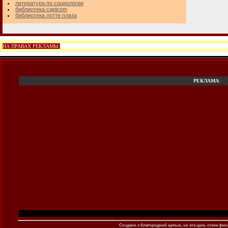
литература по социологии
библиотека capicom
библиотека лотте плаза
НА ПРАВАХ РЕКЛАМЫ:
РЕКЛАМА
:
Создано c благородной целью, но эта цель стала фина