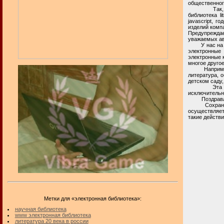
общественног
Так, в сети
библиотека l
javascript, 
изделий компа
Предупреждае
уважаемых ав
У нас на лит
электронные
электронные к
многое другое
Например, не
литература, 
детском саду,
Эта частная
исключительн
Поздравля
Сохранение 
осуществляет
такие действи
Метки для «электронная библиотека»:
научная библиотека
www электронная библиотека
литература 20 века в россии