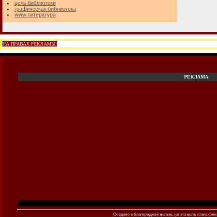
цель библиотеки
графическая библиотека
www литература
НА ПРАВАХ РЕКЛАМЫ:
РЕКЛАМА
:
Создано c благородной целью, но эта цель стала фина