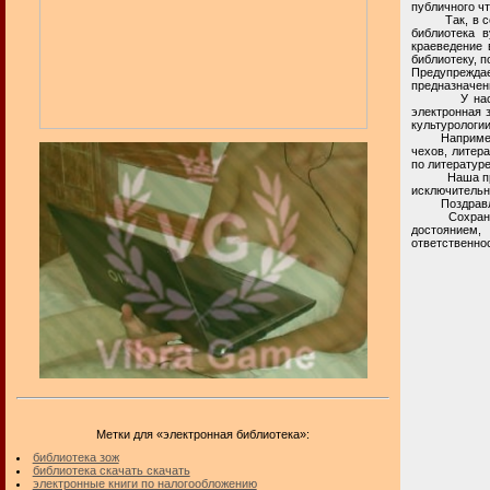
публичного ч
Так, в сети 
библиотека в
краеведение 
библиотеку, п
Предупреждае
предназначен
У нас на ли
электронная з
культурологии
Например, се
чехов, литера
по литературе
Наша приват
исключительн
Поздравля
Сохранение 
достоянием,
ответственнос
Метки для «электронная библиотека»:
библиотека зож
библиотека скачать скачать
электронные книги по налогообложению