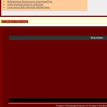
библиотека белинского екатеринбург
электронные книги в связном
сельскохозяйственная библиотека
НА ПРАВАХ РЕКЛАМЫ:
РЕКЛАМА
:
Создано c благородной целью, но эта цель стала фина