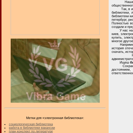
Наша электр
общественног
Так, в интер
библиотеки, 
библиотеки к
петербург, р
Полностью вс
создали и пр
У нас на час
киев, электр
купить, элект
многое другое
Например, не
история отеч
скачать, исто
Настоящая 
администрато
Ищеш
б
Сохранение 
достоянием
ответственнос
Метки для «электронная библиотека»:
социологическая библиотека
работа в библиотеке вакансии
план конспект по литературе