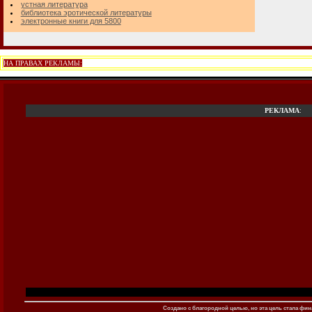
устная литература
библиотека эротической литературы
электронные книги для 5800
НА ПРАВАХ РЕКЛАМЫ:
РЕКЛАМА
:
Создано c благородной целью, но эта цель стала фина