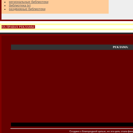
региональные библиотеки
библиотека txt
раздвижные библиотеки
НА ПРАВАХ РЕКЛАМЫ:
РЕКЛАМА
:
Создано c благородной целью, но эта цель стала фина