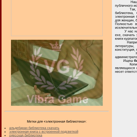
Наша взросл
публичного и
Так, в прос
библиотека,
электронная 
для женщин, б
Полностью в
исключительн
У нас на при
exe, скачать 
книги курпато
Например, в
литературы,
конституция,
Настоящая 
администрато
Ищеш
б
Копирование
являющихся 
несет ответст
Метки для «электронная библиотека»:
альдебаран библиотека скачать
электронная книга с встроенной подсветкой
одесская библиотека